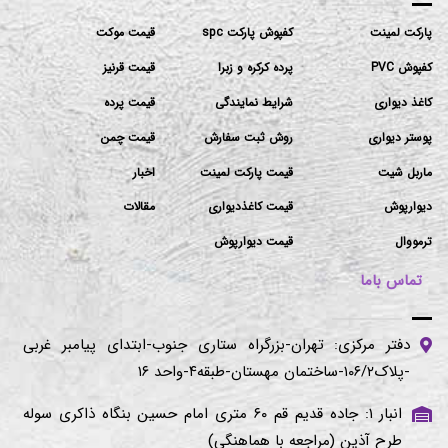
پارکت لمینت
کفپوش پارکت spc
قیمت موکت
کفپوش PVC
پرده کرکره و زبرا
قیمت قرنیز
کاغذ دیواری
شرایط نمایندگی
قیمت پرده
پوستر دیواری
روش ثبت سفارش
قیمت چمن
ماربل شیت
قیمت پارکت لمینت
اخبار
دیوارپوش
قیمت کاغذدیواری
مقالات
ترمووال
قیمت دیوارپوش
تماس باما
دفتر مرکزی: تهران-بزرگراه ستاری جنوب-ابتدای پیامبر غربی
-پلاک۱۰۶/۲-ساختمان مهستان-طبقه۴-واحد ۱۶
انبار ۱: جاده قدیم قم ۶۰ متری امام حسین بنگاه ذاکری سوله
طرح آذین (مراجعه با هماهنگی)