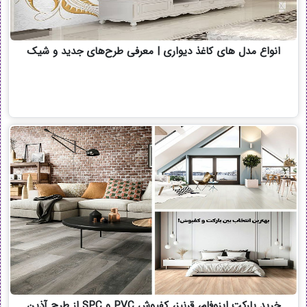
انواع مدل های کاغذ دیواری | معرفی طرح‌های جدید و شیک
خرید پارکت ایزوفام، قرنیز، کفپوش PVC و SPC از طرح آذین