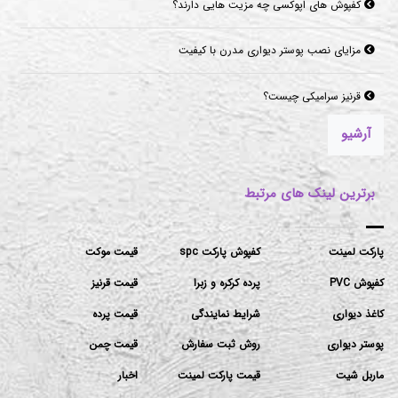
کفپوش های اپوکسی چه مزیت هایی دارند؟
مزایای نصب پوستر دیواری مدرن با کیفیت
قرنیز سرامیکی چیست؟
آرشیو
برترین لینک های مرتبط
پارکت لمینت
کفپوش پارکت spc
قیمت موکت
کفپوش PVC
پرده کرکره و زبرا
قیمت قرنیز
کاغذ دیواری
شرایط نمایندگی
قیمت پرده
پوستر دیواری
روش ثبت سفارش
قیمت چمن
ماربل شیت
قیمت پارکت لمینت
اخبار