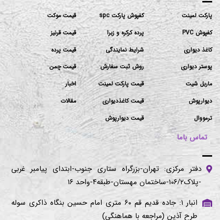
پارکت لمینت
کفپوش پارکت spc
قیمت موکت
کفپوش PVC
پرده کرکره و زبرا
قیمت قرنیز
کاغذ دیواری
شرایط نمایندگی
قیمت پرده
پوستر دیواری
روش ثبت سفارش
قیمت چمن
ماربل شیت
قیمت پارکت لمینت
اخبار
دیوارپوش
قیمت کاغذدیواری
مقالات
ترمووال
قیمت دیوارپوش
تماس باما
دفتر مرکزی: تهران-بزرگراه ستاری جنوب-ابتدای پیامبر غربی
-پلاک۱۰۶/۲-ساختمان مهستان-طبقه۴-واحد ۱۶
انبار ۱: جاده قدیم قم ۶۰ متری امام حسین بنگاه ذاکری سوله
طرح آذین (مراجعه با هماهنگی)