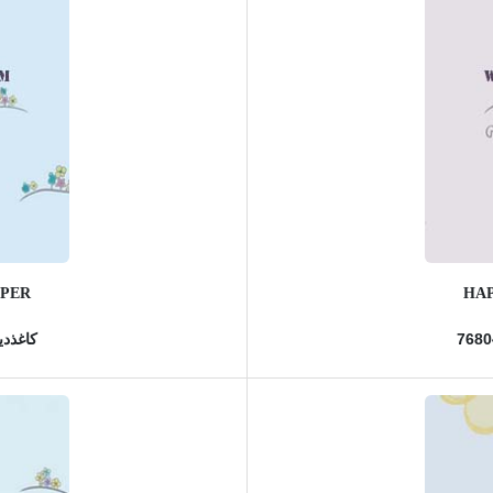
APER
HAP
کاغذدیو