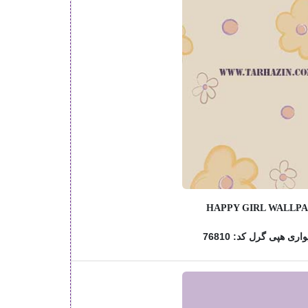
HAPPY GIRL WALLP
اری هپی گرل کد: 76810