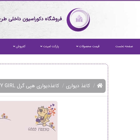
فروشگاه دکوراسیون داخلی طرح
صفحه نخست
قیمت محصولات
پارکت لمینت
کفپوش
کاغذ دیواری
کاغذدیواری هپی گرل HAPPY GIRL