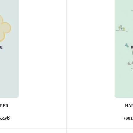
APER
HAP
کاغذدیو