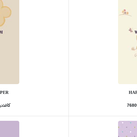
APER
HAP
کاغذدیو