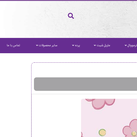
رمووال
ماربل شیت
پرده
سایر محصولات
تماس با ما