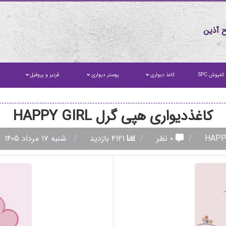
 آذین
کفپوش SPC
کاغذ دیواری
پوستر دیواری
قرنیز و پروفیل
ت
کاغذدیواری هپی گرل HAPPY GIRL
۰ نظر
۴۱۲۱ بازدید
شنبه ۱۷ مرداد ۱۴۰۵