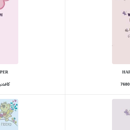
APER
HAP
کاغذدیو