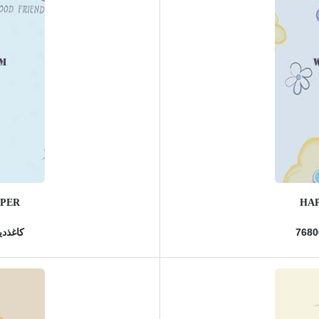
APER
HAP
کاغذدیو