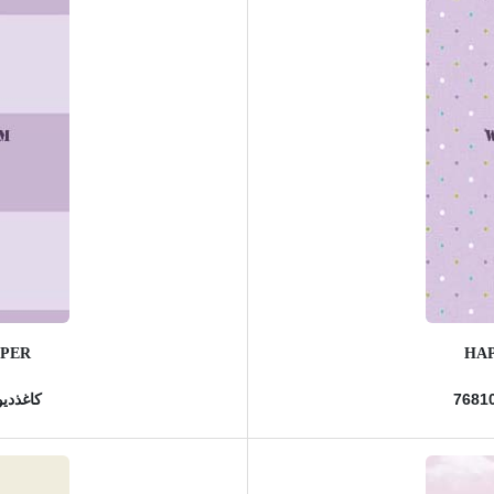
APER
HAP
کاغذدیوا