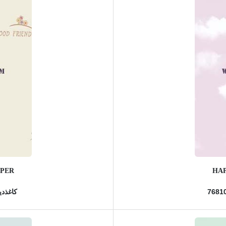
APER
HAP
کاغذدیو