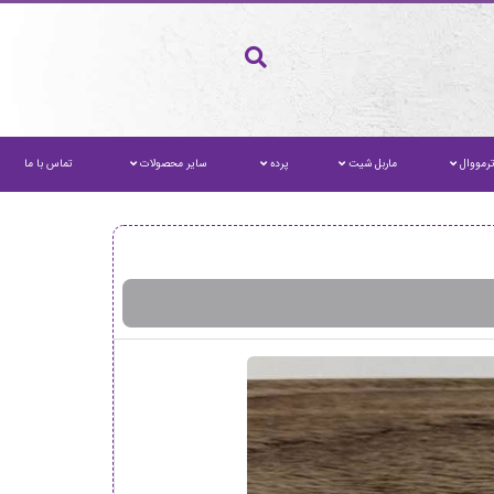
رمووال
ماربل شیت
پرده
سایر محصولات
تماس با ما