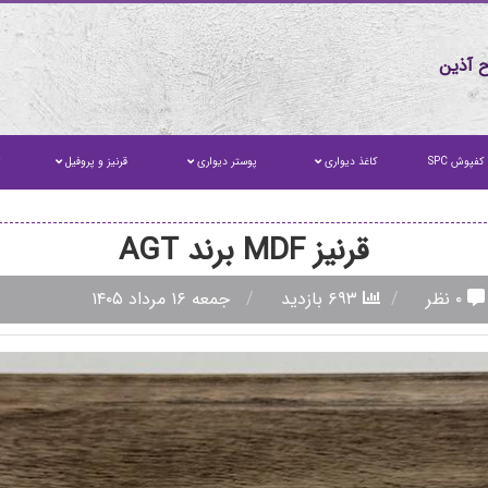
 آذین
کفپوش SPC
کاغذ دیواری
پوستر دیواری
قرنیز و پروفیل
ت
قرنیز MDF برند AGT
۰ نظر
۶۹۳ بازدید
جمعه ۱۶ مرداد ۱۴۰۵