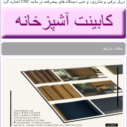
دريل برقي و شارژي، و حتي دستگاه هاي پيشرفته تر مانند CNC اشاره کرد.
مقالات مرتبط