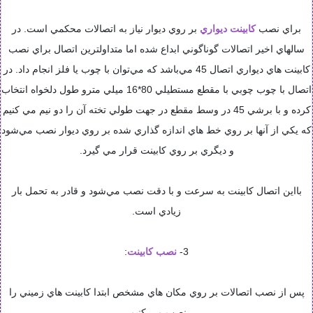
براي نصب
کابينت ديواري
بر روي ديوار نياز به اتصالات محکمي است. در
سالهاي اخير اتصالات گوناگوني ابداع شده اما متداولترين اتصال براي نصب
کابينت هاي ديواري اتصال 45 مي‌باشد که مي‌توان با چوب يا فلز انجام داد. در
اتصال با چوب چوبي با مقطع مستطيلي 80*16 ميلي مترو طول دلخواه انتخاب
کرده و با برشي 45 در وسط مقطع در جهت طولي تخته آن را دو نيم مي کنيم
که يکي از آنها بر روي خط هاي اندازه گذاري شده بر روي ديوار نصب مي‌شود
و ديگري بر روي کابينت قرار مي گيرد.
بااين اتصال کابينت به سرعت و با دقت نصب مي‌شود و قادر به تحمل بار
زيادي است.
3-
نصب کابينت
:
پس از نصب اتصالات بر روي مکان هاي مشخص ابتدا کابينت هاي زميني را
نصب مي کنيم.