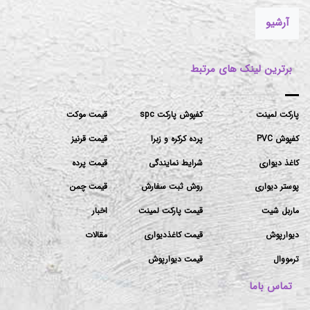
آرشیو
برترین لینک های مرتبط
پارکت لمینت
کفپوش پارکت spc
قیمت موکت
کفپوش PVC
پرده کرکره و زبرا
قیمت قرنیز
کاغذ دیواری
شرایط نمایندگی
قیمت پرده
پوستر دیواری
روش ثبت سفارش
قیمت چمن
ماربل شیت
قیمت پارکت لمینت
اخبار
دیوارپوش
قیمت کاغذدیواری
مقالات
ترمووال
قیمت دیوارپوش
تماس باما