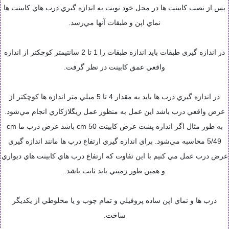
پس از نصب کابينت ها در محل خود نوبت به اندازه گيري درب هاي کابينت ها
نماي اپن و طبقات آنها مي‌رسد.
در اندازه گيري طبقات بايد اندازه طبقات را 1 تا 2 سانتيمتر کوچکتر از اندازه
واقعي عمق کابينت در نظر گرفت.
در اندازه گيري درب ها بايد به مقدار 4 تا 5 ميلي متر اندازه ها کوچکتر از
عرض واقعي درب باشد اين عمل به منظور عمل ريگلاژکاري انجام مي‌شود.
به طور مثال اگر اندازه پشت عرض کابينت cm 50 باشد عرض درب ما cm
5/49 محاسبه مي‌شود. براي اندازه گيري ارتفاع درب ها مانند اندازه گيري
عرض درب عمل مي کنيم با اين تفاوت که ارتفاع درب هاي کابينت هاي ديواري
و همين طور زميني بايد ثابت باشد.
درب ها و نماي اپن ساده پروفيلي و تمام چوب و يا مخلوطي از يکديگر
ساخت.