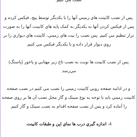
پس از نصب کابينت هاي زميني آنها را با يکديگر توسط پيچ، فيکس کرده و
پس از فيکس کردن آنها به يکديگر به کمک پايه هاي کابينت آنها را به صورت
تراز تنظيم مي کنيم. پس نصب را بيت هاي زميني، کابينت هاي ديواري را بر
روي ديوار قرار داده و با يکديگر فيکس مي کنيم.
پس از نصب کابينت ها نوبت به نصب تاج زير مهتابي و پاخور (پاسنگ)
مي‌رسد.
و در ادامه صفحه رويي کابينت زميني را نصب مي کنيم در نصب صفحه
کابينت زميني بايد با توجه به نوع سينک و گاز محل نصب آن ها بر روي صفحه
را آماده کرد و پس از نصب صفحه اقدام به نصب سينک و گاز کنيم.
4-
اندازه گيري درب ها نماي اپن و طبقات کابينت
: