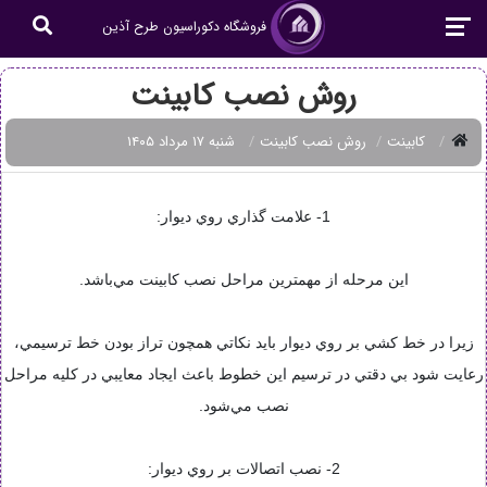
فروشگاه دکوراسیون طرح آذین
روش نصب کابینت
کابینت
روش نصب کابینت
شنبه ۱۷ مرداد ۱۴۰۵
1- علامت گذاري روي ديوار:
اين مرحله از مهمترين مراحل نصب کابينت مي‌باشد.
زيرا در خط کشي بر روي ديوار بايد نکاتي همچون تراز بودن خط ترسيمي،
رعايت شود بي دقتي در ترسيم اين خطوط باعث ايجاد معايبي در کليه مراحل
نصب مي‌شود.
2- نصب اتصالات بر روي ديوار: