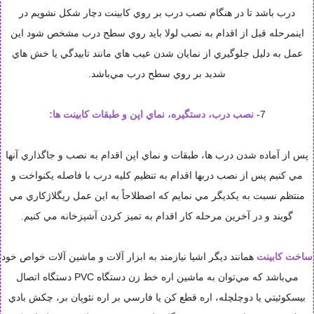
درب باشد تا در هنگام نصب درب بر روي کابينت دچار شکل نشويم در
اينمرحله قبل از اقدام به نصب لولا بايد روي سطح درب مشخص شود اين
عمل به دليل جلوگيري از نمايان شدن عيب هاي مانند تابيدگي يا خش هاي
شديد بر روي سطح درب مي‌باشد.
7-
نصب درب، دستگيره، نماي اپن و طبقات کابينت ها:
پس از آماده شدن درب ها، طبقات و نماي اپن اقدام به نصب و جاگذاري آنها
مي کنيم پس از نصب دربها اقدام به تنظيم کليه درب با فاصله يکنواخت و
منتظم نسبت به يکديگر مي نمايم که اصطلاحاً به اين عمل ريگلاژکاري مي
گويند و در آخرين مرحله کار اقدام به تميز کردن آشپزخانه مي کنيم.
ساخت کابينت
همانند ديگر اشيا نيازمند به ابزار آلات و ماشين آلات خواص خود
مي‌باشد که مي‌توان به ماشين اره خط زن دستگاه PVC دستگاه اتصال
بيسکوئيتي يا دوچلچله، اره قطع کن يا فارسي بر اره نئوپان بر، چکش بادي