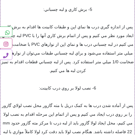
5- برش کاري و لبه چسباني:
پس از اندازه گيري درب ها نماي اپن و طبقات کابينت ها اقدام به برش کاري
ابعاد مورد نظر مي کنيم و پس از اتمام برش کاري آنها را با PVC لبه چسباني
مي کنيم در لبه چسباني درب ها و نماي اپن از نوارهاي PVC با ضخامت 1 تا 2
ميلي متر استفاده مي‌شود و براي لبه چسباني طبقات مي‌توان از نوارهايي با
ضخامت 1/0 ميلي متر استفاده کرد. پس از لبه چسباني قطعات اقدام به تميز
کردن لبه ها مي کنيم.
6- نصب لولا بر روي درب کابينت:
پس از آماده شدن درب ها به کمک دريل با مته گازور محل نصب لولاي گازور
را بر روي درب ايجاد مي کنيم و پس از اتمام اين مرحله اقدام به نصب لولا
مي کنيم، محل ايجاد لولا گازور بايد از لبه درب تا مرکز مته گازور حدود mm
22 فاصله داشته باشد. هنگام نصب لولا بايد دقت کرد لولا کاملاً موازي با لبه