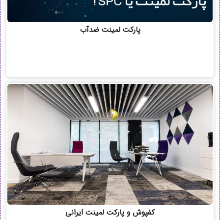
پارکت لمینت ضدآب
کفپوش و پارکت لمینت ایرانی