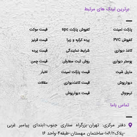
برترین لینک های مرتبط
پارکت لمینت
کفپوش پارکت spc
قیمت موکت
کفپوش PVC
پرده کرکره و زبرا
قیمت قرنیز
کاغذ دیواری
شرایط نمایندگی
قیمت پرده
پوستر دیواری
روش ثبت سفارش
قیمت چمن
ماربل شیت
قیمت پارکت لمینت
اخبار
دیوارپوش
قیمت کاغذدیواری
مقالات
ترمووال
قیمت دیوارپوش
تماس باما
دفتر مرکزی: تهران-بزرگراه ستاری جنوب-ابتدای پیامبر غربی
-پلاک۱۰۶/۲-ساختمان مهستان-طبقه۴-واحد ۱۶