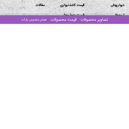
دیوارپوش
قیمت کاغذدیواری
مقالات
ترمووال
قیمت دیوارپوش
تصاویر محصولات
قیمت محصولات
هوش مصنوعی پارکت
تماس باما
دفتر مرکزی: تهران-بزرگراه ستاری جنوب-ابتدای پیامبر غربی
-پلاک۱۰۶/۲-ساختمان مهستان-طبقه۴-واحد ۱۶
انبار ۱: جاده قدیم قم ۶۰ متری امام حسین بنگاه ذاکری سوله
طرح آذین (مراجعه با هماهنگی)
انبار ۲:اتوبان امام رضا شهرک صنعتی خاوران نبش صنوبر ۱ و ۲
(مراجعه با هماهنگی)
تلفن‌های تماس:
۰۲۱-۴۴۰۱۶۷۸۶
۰۲۱-۴۴۰۱۹۳۴۴
۰۲۱-۴۴۰۱۹۳۸۲