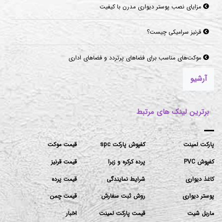
مزایای نصب پوستر دیواری مدرن با کیفیت
قرنیز سرامیکی چیست؟
موکت‌های مناسب برای فضاهای پرتردد و فضاهای اداری
آرشیو
برترین لینک های مرتبط
پارکت لمینت
کفپوش پارکت spc
قیمت موکت
کفپوش PVC
پرده کرکره و زبرا
قیمت قرنیز
کاغذ دیواری
شرایط نمایندگی
قیمت پرده
پوستر دیواری
روش ثبت سفارش
قیمت چمن
ماربل شیت
قیمت پارکت لمینت
اخبار