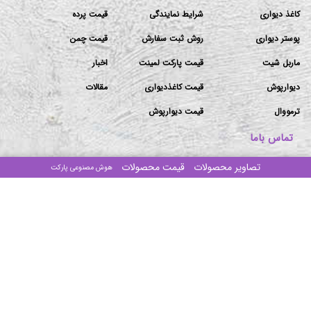
کاغذ دیواری
شرایط نمایندگی
قیمت پرده
پوستر دیواری
روش ثبت سفارش
قیمت چمن
ماربل شیت
قیمت پارکت لمینت
اخبار
دیوارپوش
قیمت کاغذدیواری
مقالات
ترمووال
قیمت دیوارپوش
تماس باما
تصاویر محصولات
قیمت محصولات
هوش مصنوعی پارکت
دفتر مرکزی: تهران-بزرگراه ستاری جنوب-ابتدای پیامبر غربی
-پلاک۱۰۶/۲-ساختمان مهستان-طبقه۴-واحد ۱۶
انبار ۱: جاده قدیم قم ۶۰ متری امام حسین بنگاه ذاکری سوله
طرح آذین (مراجعه با هماهنگی)
انبار ۲:اتوبان امام رضا شهرک صنعتی خاوران نبش صنوبر ۱ و ۲
(مراجعه با هماهنگی)