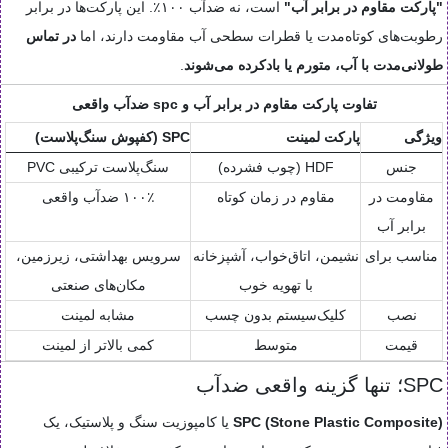
"پارکت مقاوم در برابر آب"
است، نه ضدآب ۱۰۰٪. این پارکت‌ها در برابر
رطوبت‌های کوتاه‌مدت یا قطرات سطحی آب مقاومت دارند، اما
در تماس
طولانی‌مدت با آب، متورم یا بادکرده می‌شوند
.
تفاوت پارکت مقاوم در برابر آب و spc ضدآب واقعی
ویژگی
پارکت لمینت
SPC (کفپوش سنگ‌پلاست)
جنس
HDF (چوب فشرده)
سنگ‌پلاست ترکیبی PVC
مقاومت در
مقاوم در زمان کوتاه
۱۰۰٪ ضدآب واقعی
برابر آب
مناسب برای
نشیمن، اتاق‌خواب، آشپزخانه
سرویس بهداشتی، زیرزمین،
با تهویه خوب
مکان‌های صنعتی
نصب
کلیک‌سیستم بدون چسب
مشابه لمینت
قیمت
متوسط
کمی بالاتر از لمینت
SP‌C؛ تنها گزینه واقعی ضدآب
SPC (Stone Plastic Composite)
یا کامپوزیت سنگ و پلاستیک، یک