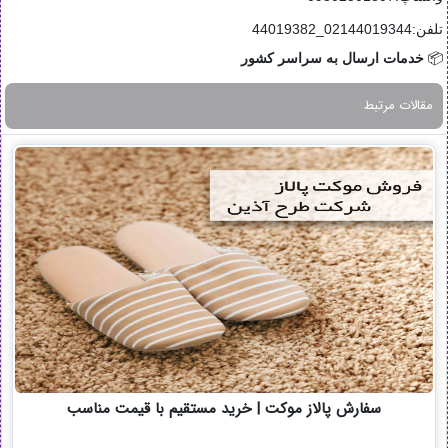
تلفن:02144019344_44019382
📦
خدمات ارسال به سراسر کشور
مقالات مرتبط
سفارش پالاز موکت | خرید مستقیم با قیمت مناسب