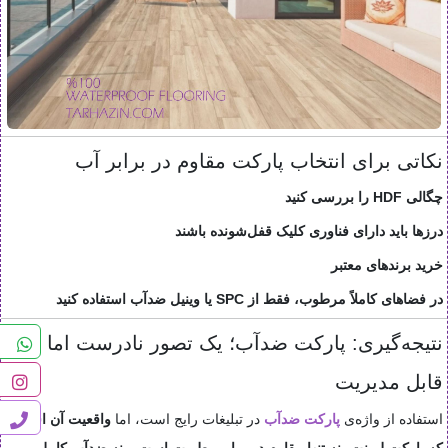
نکاتی برای انتخاب پارکت مقاوم در برابر آب
چگالی HDF را بررسی کنید
درزها باید دارای فناوری کلیک قفل‌شونده باشند
خرید برندهای معتبر
در فضاهای کاملاً مرطوب، فقط از SPC یا وینیل ضدآب استفاده کنید
نتیجه‌گیری: پارکت ضدآب؛ یک تصور نادرست اما
قابل مدیریت
استفاده از واژه‌ی
پارکت ضدآب
در تبلیغات رایج است، اما
واقعیت آن است
که پارکت لمینت، نه تنها مقاوم در برابر رطوبت است و نه ضدآب کامل.