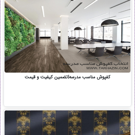
کفپوش مناسب مدرسه|تضمین کیفیت و قیمت