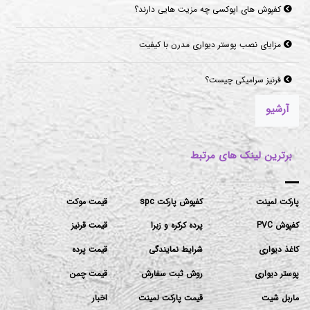
کفپوش های اپوکسی چه مزیت هایی دارند؟
مزایای نصب پوستر دیواری مدرن با کیفیت
قرنیز سرامیکی چیست؟
آرشیو
برترین لینک های مرتبط
پارکت لمینت
کفپوش پارکت spc
قیمت موکت
کفپوش PVC
پرده کرکره و زبرا
قیمت قرنیز
کاغذ دیواری
شرایط نمایندگی
قیمت پرده
پوستر دیواری
روش ثبت سفارش
قیمت چمن
ماربل شیت
قیمت پارکت لمینت
اخبار