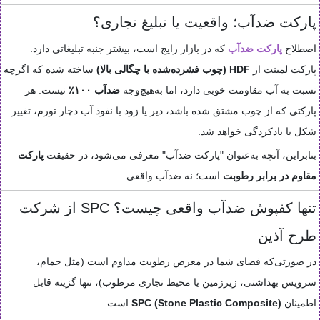
پارکت ضدآب؛ واقعیت یا تبلیغ تجاری؟
اصطلاح
پارکت ضدآب
که در بازار رایج است، بیشتر جنبه تبلیغاتی دارد.
پارکت لمینت از
HDF (چوب فشرده‌شده با چگالی بالا)
ساخته شده که اگرچه
نسبت به آب مقاومت خوبی دارد، اما به‌هیچ‌وجه
ضدآب ۱۰۰٪
نیست. هر
پارکتی که از چوب مشتق شده باشد، دیر یا زود با نفوذ آب دچار تورم، تغییر
شکل یا بادکردگی خواهد شد.
بنابراین، آنچه به‌عنوان "پارکت ضدآب" معرفی می‌شود، در حقیقت
پارکت
مقاوم در برابر رطوبت
است؛ نه ضدآب واقعی.
تنها کفپوش ضدآب واقعی چیست؟ SPC از شرکت
طرح آذین
در صورتی‌که فضای شما در معرض رطوبت مداوم است (مثل حمام،
سرویس بهداشتی، زیرزمین یا محیط تجاری مرطوب)، تنها گزینه قابل
اطمینان
SPC (Stone Plastic Composite)
است.