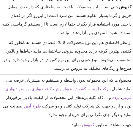
کفپوش
بتنی است. این محصولات با توجه به ساختاری که دارند، در مقابل
حریق و گرما بسیار مقاوم هستند. بتن سرد است از این‌رو اگر در فضای
داخلی مورد استفاده قرار بگیرند حتما لازم است تا از سیستم گرمایشی کف،
استفاده شود تا سردی بتن آزاردهنده نباشد.
از نظر اقتصادی هم این نوع محصولات کاملا اقتصادی هستند. همانطور که
گفتیم، بهترین گزینه برای محدوده بیرونی ساختمان‌ها مانند حیاط‌ها و بالکن
محسوب می‌شوند. تنوع خوبی برای این نوع کفپوش در بازار وجود دارد. و در
طرح‌ها و رنگ‌های مختلف به فروش می‌رسند.
محصولات که این مجموعه بدون واسطه و مستقیم به مشتریان عرضه می
نماید شامل
پارکت لمینت
،
کفپوش
،
دیوارپوش
،
کاغذ دیواری
،
پوستر دیواری
،
قرنیز
،
پرده
و ... ؛که کلیه برندهای این محصولات از کیفیت بالایی برخوردار
بوده و از دو جهت یک شرکت تولید کننده و دو شرکت
طرح آذین
ضمانت می
نماید و دیگر جای نگرانی برای خریدار وجود ندارد.
جهت مشاهده تصاویر
کفپوش
نمایید.