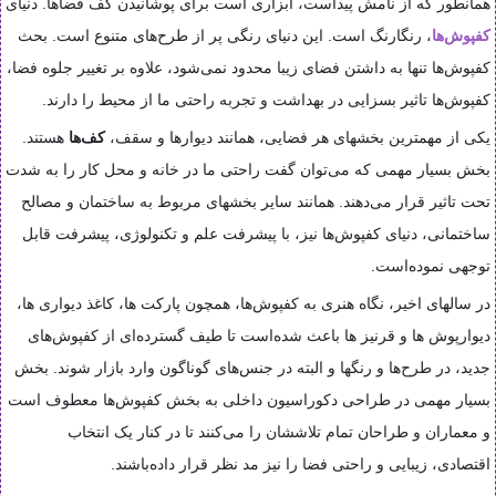
همانطور که از نامش پیداست، ابزاری است برای پوشانیدن کف فضاها. دنیای
کفپوش‌ها
، رنگارنگ است. این دنیای رنگی پر از طرح‌های متنوع است. بحث
کفپوش‌ها تنها به داشتن فضای زیبا محدود نمی‌شود، علاوه بر تغییر جلوه فضا،
کفپوش‌ها تاثیر بسزایی در بهداشت و تجربه راحتی ما از محیط را دارند.
یکی از مهمترین بخشهای هر فضایی، همانند دیوارها و سقف،
کف‌ها
هستند.
بخش بسیار مهمی که می‌توان گفت راحتی ما در خانه و محل کار را به شدت
تحت تاثیر قرار می‌دهند. همانند سایر بخشهای مربوط به ساختمان و مصالح
ساختمانی، دنیای کفپوش‌ها نیز، با پیشرفت علم و تکنولوژی، پیشرفت قابل
توجهی نموده‌است.
در سالهای اخیر، نگاه هنری به کفپوش‌ها، همچون پارکت ها، کاغذ دیواری ها،
دیوارپوش ها و قرنیز ها باعث شده‌است تا طیف گسترده‌ای از کفپوش‌های
جدید، در طرح‌ها و رنگها و البته در جنس‌های گوناگون وارد بازار شوند. بخش
بسیار مهمی در طراحی دکوراسیون داخلی به بخش کفپوش‌ها معطوف است
و معماران و طراحان تمام تلاششان را می‌کنند تا در کنار یک انتخاب
اقتصادی، زیبایی و راحتی فضا را نیز مد نظر قرار داده‌باشند.