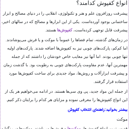
انواع کفپوش‌ کدامند؟
پیشرفت روزافزون علم و هنر و تکنولوژی، انقلابی را در دنیای مصالح و ابزار
ساختمانی بوجود آورده‌است. یکی از این ابزارها و مصالح که در سالهای اخیر،
پیشرفت قابل توجهی کرده‌است،
کفپوش‌ها
هستند.
در زمان‌های گذشته، تمام فضاها را عموماً با موکت و یا فرش می‌پوشاندند.
اما کم‌کم، پارکت‌های چوبی نیز به کفپوش‌ها اضافه شدند. پارکت‌های اولیه
تنها چوبی بودند. اما آنها نیز معایب خاص خودشان را داشتند که از جمله
مهمترین آنها، عدم مقاومت پارکت‌های چوبی به رطوبت بود. با گذشت زمان
و پیشرفت ابزارآلات و روش‌ها،‌ مواد جدیدی برای ساخت کفپوش‌ها مورد
استفاده قرار گرفتند.
از جمله این مواد جدید، ‌پی وی سی‌ها هستند. در ادامه می‌خواهیم هر یک از
این انواع کفپوش‌ها را معرفی نموده و مزایای هر کدام را برایتان ذکر کنیم.
راهنمای انتخاب کفپوش
بیشتر بخوانید:
موکت
قدیمی‌ترین انواع کفپوش‌ها،
موکت‌ها
و فرش‌ها می‌باشند. موکت‌ها در رنگها و