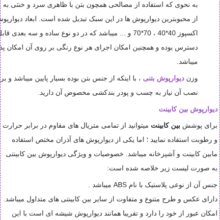
به نحوی که استفاده از مصالحی همچون بتن با ظاهری سرد و خنثی به 
از محبوبترین دیوارپوش ها در این سبک تبدیل شده است. ابعاد دیوارپو
اکسپوز 40*40 ، 70*70 و ... میباشد که در دو نوع ساده و سه بعدی قاب
دسترس بوده و همچنین امکان اجرای هر نوع رنگی بر روی آن امکان پذی
میباشد.
وزن
دیوارپوش بتنی
، با اینکه از جنس بتن بوده بسیار پایین میباشد و بر
نصب آن نیاز به چسب و پودر بندکشی مخصوص آن دارید.
دیوارپوش بین کابینت
برای پوشش
بین کابینت
میتوانید از تمامی متریال های مقاوم در برابر حرارت
و رطوبت استفاده نمایید ؛ اما یکی از دیوارپوش های آذران مختص استفاده
مابین کابینت و آشپزخانه میباشد. خصوصیات و ویژگی دیوارپوش بین کابینتی
به صورت لیست زیر خلاصه شده است:
جنس آن از نوعی پلاستیک با نام
ABS
میباشد .
دارای عکس و طرح متنوع و متفاوت از سایر بین کابینتی های متداول میباشد.
امکان عبور از خود را دارد و تقریبا همانند دیوارپوش شیشه ای است با این