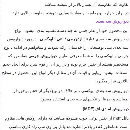
تفاوت که مقاومت آن بسیار بالاتر از شیشه میباشد.
در برابر حرارت و رطوبت و مواد شیمیایی شوینده مقاومت بالایی دارد.
دیوارپوش سه بعدی
این محصول خود از نظر جنس به چند دسته تقسیم بندی میشود. انواع
دیوارپوش سه بعدی عبارتند از
:
چرمی
؛
بتنی
؛
اپوکسی
.
درمورد دیوارپوش
سه بعدی بتنی توضیحاتی را خدمتتان ارائه نمودیم و میخواهیم در ادامه ، نوع
چرمی و اپوکسی را به شما معرفی نماییم
.
دیوارپوش چرمی
همانطور که
مستحضر هستید از جنس چرم بوده و در زیر آن از فوم سرد برای ایجاد حجم
استفاده میشود. زیبایی و قیمت آن در مقابل دیگر انواع این محصول در سطح
بالاتری قرار میگیرد
.
دیوارپوش سه بعدی اپوکسی ، بر خلاف دو نوع دیگر از حچم برخوردار
نمیباشد و صرفا از عکسهای سه بعدی استفاده میشود
.
دیوارپوش ام دی اف
(MDF)
پانل
mdf
از جنس نوعی چوب فشرده میباشد که دارای روکش هایی مقاوم
است. همانطور که در بالاتر اشاره شد پانل پی وی سی راه کاری مناسب