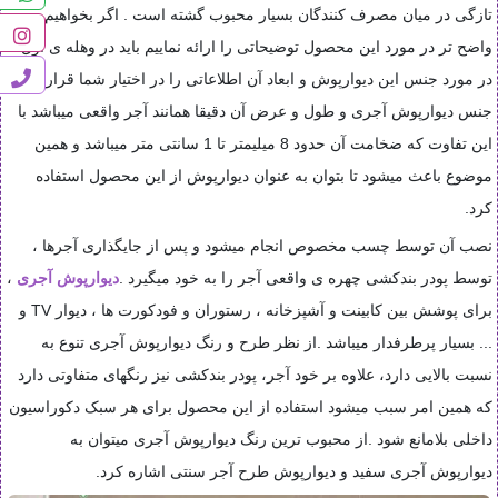
تازگی در میان مصرف کنندگان بسیار محبوب گشته است . اگر بخواهیم
واضح تر در مورد این محصول توضیحاتی را ارائه نماییم باید در وهله ی اول
در مورد جنس این دیوارپوش و ابعاد آن اطلاعاتی را در اختیار شما قرار دهیم.
جنس دیوارپوش آجری و طول و عرض آن دقیقا همانند آجر واقعی میباشد با
این تفاوت که ضخامت آن حدود 8 میلیمتر تا 1 سانتی متر میباشد و همین
موضوع باعث میشود تا بتوان به عنوان دیوارپوش از این محصول استفاده
کرد.
نصب آن توسط چسب مخصوص انجام میشود و پس از جایگذاری آجرها ،
توسط پودر بندکشی چهره ی واقعی آجر را به خود میگیرد
.
دیوارپوش آجری
،
برای پوشش بین کابینت و آشپزخانه ، رستوران و فودکورت ها ، دیوار
TV
و
... بسیار پرطرفدار میباشد
.
از نظر طرح و رنگ دیوارپوش آجری تنوع به
نسبت بالایی دارد، علاوه بر خود آجر، پودر بندکشی نیز رنگهای متفاوتی دارد
که همین امر سبب میشود استفاده از این محصول برای هر سبک دکوراسیون
داخلی بلامانع شود
.
از محبوب ترین رنگ دیوارپوش آجری میتوان به
دیوارپوش آجری سفید و دیوارپوش طرح آجر سنتی اشاره کرد
.