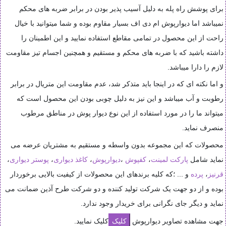
برای پوشش راه پله به دلیل آسیب پذیر بودن در برابر ضربه های محکم
نمیباشد اما دیوارپوش ام دی اف بسیار مقاوم بوده و شما میتوانید با خیال
راحت از این محصول در تمامی مقاطع استفاده نمایید و این اطمینان را
داشته باشید که با ضربه های محکم و مستقیم و همچنین اجسام تیز مقاومت
لازم را دارا میباشد.
و اما نکته ای که در اینجا باید متذکر شد، عدم مقاومت این متریال در برابر
رطوبت و آب میباشد و این نیز به دلیل چوبی بودن این محصول است که
میتواند ما را در مورد استفاده از این نوع دیوار پوش در مناطق مرطوب
منصرف نماید
.
محصولات که این مجموعه بدون واسطه و مستقیم به مشتریان عرضه می
نماید شامل
پارکت لمینت
،
کفپوش
،
دیوارپوش
،
کاغذ دیواری
،
پوستر دیواری
،
قرنیز
،
پرده
و ... ؛که کلیه برندهای این محصولات از کیفیت بالایی برخوردار
بوده و از دو جهت یک شرکت تولید کننده و دو شرکت طرح آذین ضمانت می
نماید و دیگر جای نگرانی برای خریدار وجود ندارد.
جهت مشاهده تصاویر دیوارپوش
کلیک نمایید.