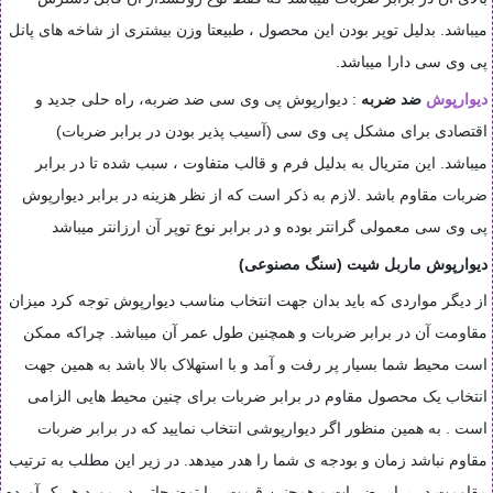
میباشد. بدلیل توپر بودن این محصول ، طبیعتا وزن بیشتری از شاخه های پانل
پی وی سی دارا میباشد
.
دیوارپوش
ضد ضربه
: دیوارپوش پی وی سی ضد ضربه، راه حلی جدید و
اقتصادی برای مشکل پی وی سی (آسیب پذیر بودن در برابر ضربات)
میباشد. این متریال به بدلیل فرم و قالب متفاوت ، سبب شده تا در برابر
ضربات مقاوم باشد
.
لازم به ذکر است که از نظر هزینه در برابر دیوارپوش
پی وی سی معمولی گرانتر بوده و در برابر نوع توپر آن ارزانتر میباشد
دیوارپوش ماربل شیت (سنگ مصنوعی)
از دیگر مواردی که باید بدان جهت انتخاب مناسب دیوارپوش توجه کرد میزان
مقاومت آن در برابر ضربات و همچنین طول عمر آن میباشد. چراکه ممکن
است محیط شما بسیار پر رفت و آمد و با استهلاک بالا باشد به همین جهت
انتخاب یک محصول مقاوم در برابر ضربات برای چنین محیط هایی الزامی
است . به همین منظور اگر دیوارپوشی انتخاب نمایید که در برابر ضربات
مقاوم نباشد زمان و بودجه ی شما را هدر میدهد. در زیر این مطلب به ترتیب
مقاومت در برابر ضربات و همچنین قیمت ، با توضیحاتی در مورد هریک آورده