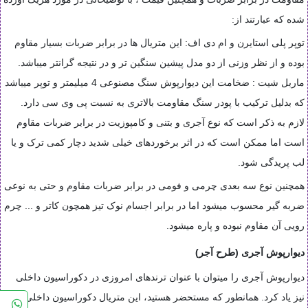
شده که عبارتند از:
توپر پلی استایرن و ام دی اف: این متریال ها در برابر ضربات بسیار مقاوم
بوده و از نظر وزنی از دو مدل پیشین سنگین تر و در نتیجه گرانتر میباشد.
ماربل شیت : ضخامت این دیوارپوش سنگ مصنوعی 4 میلیمتر و توپر میباشد
که بدلیل ترکیب با پودر سنگ مقاومت بالاتری به نسبت پی وی سی دارد.
لازم به ذکر است که نوع آجری و بتنی و کامپوزیت در برابر ضربات مقاوم
است اما ممکن است که در اثر برخوردهای خیلی شدید دچار کمی ترک و یا
لب پریدگی شود
.
همچنین نوع سه بعدی چرمی و فومی در برابر ضربات مقاوم و حتی به نوعی
ضربه گیر محسوب میشود اما در برابر اجسام نوک تیز همچون کاتر و ... چرم
رویی آن مقاوم نبوده و پاره میشود
.
دیوارپوش آجری (طرح آجر)
دیوارپوش آجری را میتوان با عنوان ترندهای امروزی در دکوراسیون داخلی
نیز یاد کرد. همانطور که مستحضر هستید، این متریال دکوراسیون داخلی به