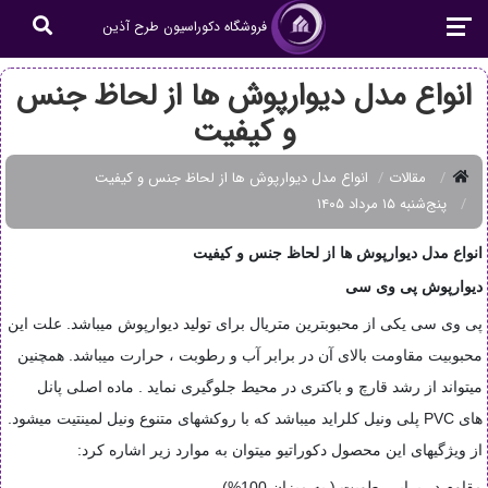
فروشگاه دکوراسیون طرح آذین
انواع مدل دیوارپوش ها از لحاظ جنس
و کیفیت
مقالات
انواع مدل دیوارپوش ها از لحاظ جنس و کیفیت
پنج‌شنبه ۱۵ مرداد ۱۴۰۵
انواع مدل دیوارپوش ها از لحاظ جنس و کیفیت
دیوارپوش پی وی سی
پی وی سی یکی از محبوبترین متریال برای تولید دیوارپوش میباشد. علت این
محبوبیت مقاومت بالای آن در برابر آب و رطوبت ، حرارت میباشد. همچنین
میتواند از رشد قارچ و باکتری در محیط جلوگیری نماید . ماده اصلی پانل
های
PVC
پلی ونیل کلراید میباشد که با روکشهای متنوع ونیل لمینتیت میشود.
از ویژگیهای این محصول دکوراتیو میتوان به موارد زیر اشاره کرد
:
مقاوم در برابر رطوبت ( به میزان 100%)