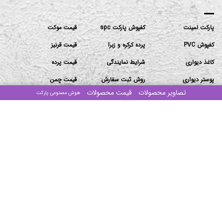
پارکت لمینت
کفپوش پارکت spc
قیمت موکت
کفپوش PVC
پرده کرکره و زبرا
قیمت قرنیز
کاغذ دیواری
شرایط نمایندگی
قیمت پرده
پوستر دیواری
روش ثبت سفارش
قیمت چمن
تصاویر محصولات
قیمت محصولات
هوش مصنوعی پارکت
ماربل شیت
قیمت پارکت لمینت
اخبار
دیوارپوش
قیمت کاغذدیواری
مقالات
ترمووال
قیمت دیوارپوش
تماس باما
دفتر مرکزی: تهران-بزرگراه ستاری جنوب-ابتدای پیامبر غربی
-پلاک۱۰۶/۲-ساختمان مهستان-طبقه۴-واحد ۱۶
انبار ۱: جاده قدیم قم ۶۰ متری امام حسین بنگاه ذاکری سوله