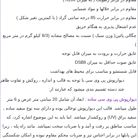
مقاوم در برابر حلالها و مواد شمیایی
مقاوم در برابر حرارت 85 درجه سانتی گراد ( با کمترین تغیر شکل )
عدم اشتعال پذیری به هنگام حریق
چگالی پائین( وزن سبک ) نسبت به مصالح مشابه (8/3 کیلو گرم در متر مربع
)
عایق حرارت و برودت به میزان قابل توجه
عایق صوت حداقل به میزان 8
DSB
قابل شستشو و مناسب برای محیط های بهداشت
دیوارپوش پی وی سی با توجه به قالب و اندازه ، روکش و تفاوت ظاهر
چند دسته تقسیم بندی میشود که عبارتند از:
دیوارپوش
پی وی سی
ساده
: ابعاد آن شامل 20 سانتی متر عرض و 6 متر
طول میباشد. قالب این دیوارپوش توخالی بوده و دارای سه نوع سفید ساده ،
سفید براق
(UV)
و روکشدار میباشد. اما باید به این موضوع اشاره کرد، که
مناسب مناطق پر رفت و آمد و یا ضربات سخت نمیباشد. مانند راه پله ، زیرا
این پانلها در برابر اجناس تیز و ضربات محکم مقاوم نبوده و امکان شکستگی