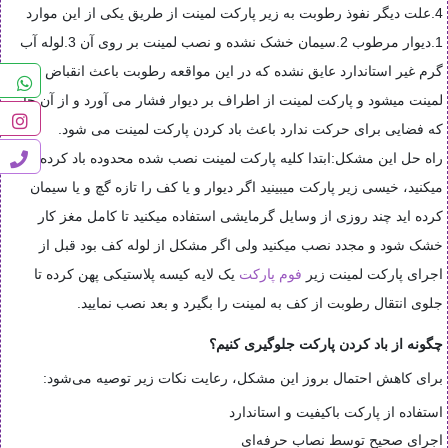
4.علت دیگر نفوذ رطوبت به زیر پارکت لمینت از طریق یکی از این موارد
1.دیوار مرطوب 2.سیمان خشک نشده و نصب لمینت بر روی آن 3.لوله آب
گرم غیر استاندارد عایق نشده که در این مواقعه رطوبت باعث انقباض پارکت
لمینت میشود و پارکت لمینت از اطراف بر دیوار فشار می آورد و از آن جایی
که فضایی برای حرکت ندارد باعث باد کردن پارکت لمینت می شود.
راه حل این مشکل:ابتدا کلیه پارکت لمینت نصب شده محدوده باد کرده را باز
میکنید، خیسی زیر پارکت میبینید اگر دیوار و یا کف را تازه گچ و یا سیمان
کرده اید چند روزی از وسایل گرمایشی استفاده میکنید تا کامل مغز کار
خشک شود و مجدد نصب میکنید ولی اگر مشکل از لوله کف بود قبل از
اجرای پارکت لمینت زیر
فوم پارکت
یک لایه کیسه پلاستیکی پهن کرده تا
جلوی انتقال رطوبت از کف به لمینت را بگیرد و بعد نصب نمایید.
چگونه از باد کردن پارکت جلوگیری کنیم؟
برای کاهش احتمال بروز این مشکل، رعایت نکات زیر توصیه می‌شود:
استفاده از پارکت باکیفیت و استاندارد
اجرای صحیح توسط نصاب حرفه‌ای