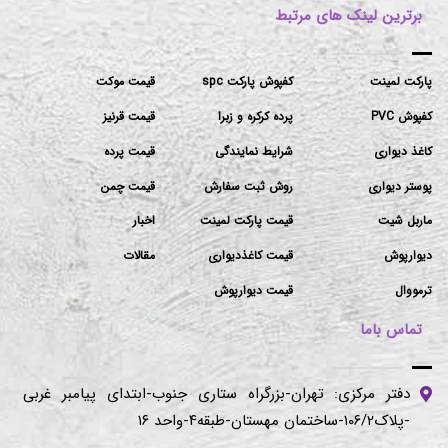
برترین لینک های مرتبط
پارکت لمینت
کفپوش پارکت spc
قیمت موکت
کفپوش PVC
پرده کرکره و زبرا
قیمت قرنیز
کاغذ دیواری
شرایط نمایندگی
قیمت پرده
پوستر دیواری
روش ثبت سفارش
قیمت چمن
ماربل شیت
قیمت پارکت لمینت
اخبار
دیوارپوش
قیمت کاغذدیواری
مقالات
ترمووال
قیمت دیوارپوش
تماس باما
دفتر مرکزی: تهران-بزرگراه ستاری جنوب-ابتدای پیامبر غربی
-پلاک۱۰۶/۲-ساختمان مهستان-طبقه۴-واحد ۱۶