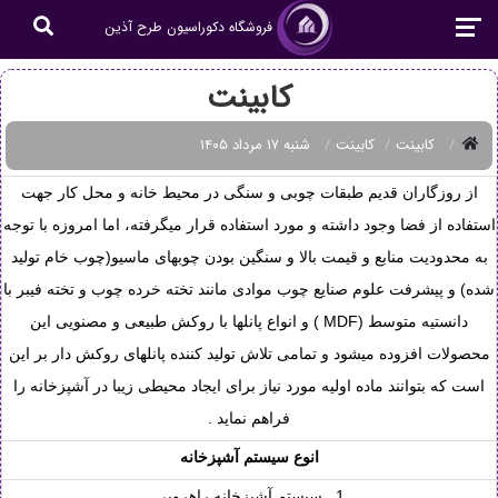
فروشگاه دکوراسیون طرح آذین
کابینت
کابینت
کابینت
شنبه ۱۷ مرداد ۱۴۰۵
از روزگاران قدیم طبقات چوبی و سنگی در محیط خانه و محل کار جهت
استفاده از فضا وجود داشته و مورد استفاده قرار میگرفته، اما امروزه با توجه
به محدودیت منابع و قیمت بالا و سنگین بودن چوبهای ماسیو(چوب خام تولید
شده) و پیشرفت علوم صنایع چوب موادی مانند تخته خرده چوب و تخته فیبر با
دانستیه متوسط (MDF ) و انواع پانلها با روکش طبیعی و مصنویی این
محصولات افزوده میشود و تمامی تلاش تولید کننده پانلهای روکش دار بر این
است که بتوانند ماده اولیه مورد نیاز برای ایجاد محیطی زیبا در آشپزخانه را
فراهم نماید .
انوع سیستم آشپزخانه
1_ سیستم آشپزخانه راهرویی