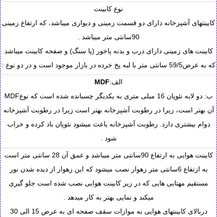
نوع کابینت
کابینتهای آشپزخانه دارای دو قسمت زمینی و دیواری میباشد، که ارتفاع زمینی
90سانتی متر میباشد .
کابینت های زمینی دارای درب و بدنه پاخور (پا سنگ) و صفحه کابینت میباشد
که به عرض59/5 سانتی متر با لبه پخ خرده در بازار موجود است و در دو نوع :
الف:
MDF
ب: دو لایه نئوپان 16 میلی متری به یکدیگر چسبانده شده است که نوعMDF
آن بهتر است، زیرا در رطوبت آشپزخانه بهتر است زیرا در رطوبت آشپزخانه
دوام بیشتری دارد. رطوبت آشپزخانه یاعث میشود نئوپان باد کرده و خراب
شود .
کابینت هوایی به ارتفاع 90سانتی متر میباشد و عمق آن 28 سانتی متر است
به ازتفاع 6سانتی متر زهوار نصب میشود که این زهوار از دیده شدن نور
مستقیم مهتابی هایی که در زیر کابینت هوایی نصب شده است جلو گیری
میکند و نمایی بهتر به کار میدهد .
دربالای کابینتهای هوایی به موازات سقف صفحه ای به عرض 15 الی 30