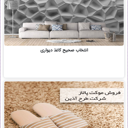
انتخاب صحيح كاغذ ديواری