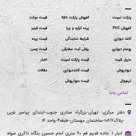
پارکت لمینت
کفپوش پارکت spc
قیمت موکت
کفپوش PVC
پرده کرکره و زبرا
قیمت قرنیز
کاغذ دیواری
شرایط نمایندگی
قیمت پرده
پوستر دیواری
روش ثبت سفارش
قیمت چمن
ماربل شیت
قیمت پارکت لمینت
اخبار
دیوارپوش
قیمت کاغذدیواری
مقالات
ترمووال
قیمت دیوارپوش
تماس باما
دفتر مرکزی: تهران-بزرگراه ستاری جنوب-ابتدای پیامبر غربی
-پلاک۱۰۶/۲-ساختمان مهستان-طبقه۴-واحد ۱۶
انبار ۱: جاده قدیم قم ۶۰ متری امام حسین بنگاه ذاکری سوله