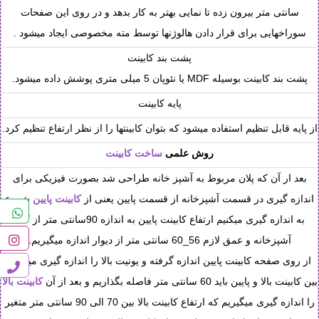
سانتی متر بیرون زده تا نمایی بهتر به کار بدهد و در روی این صفحات
سوراخهایی برای قرار دادن هالوژنها توسط مته مخصوصی ایجاد میشود .
پشت بند کابینت
پشت بند کابینت بوسیله MDF یا نئوپان 5 میلی متری پوشش داده میشود.
پایه کابینت
از پایه قابل تنظیم استفاده میشود که بتوان کابینتها را از نظر ارتفاع تنظیم کرد.
روش علمی
ساخت کابینت
بعد ار آن که پلان مربوط به آشپز خانه طراحی شد بصورت فیزیکی برای
اندازه گیری در قسمت آشپزخانه از قسمت پایین یعنی از
کابینت پایین
شروع
به اندازه گیری میکنیم ارتفاع کابینت پایین به اندازه 90سانتی متر از کف
آشپزخانه و عمق لازم 56_60 سانتی متر از دیوار اندازه میگیریم.
از روی صفحه کابینت پایین اندازه گرفته و یونیت بالا را اندازه گیری میکنیم.
بین کابینت بالا و پایین باید 60 سانتی متر فاصله بگذاریم و بعد از آن
کابینت بالا
را اندازه گیری میگیریم که ارتفاع کابینت بالا بین 70 الی 90 سانتی متر متغیر