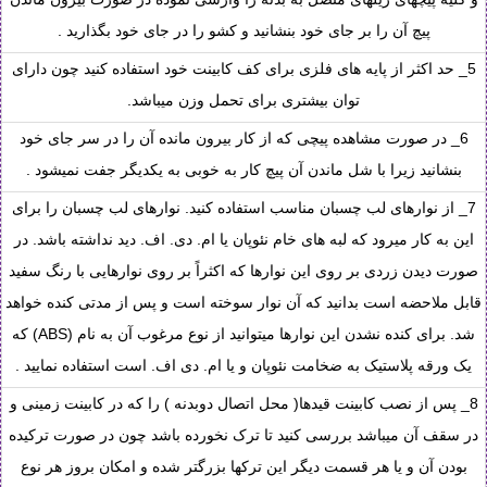
پیچ آن را بر جای خود بنشانید و کشو را در جای خود بگذارید .
5_ حد اکثر از پایه های فلزی برای کف کابینت خود استفاده کنید چون دارای
توان بیشتری برای تحمل وزن میباشد.
6_ در صورت مشاهده پیچی که از کار بیرون مانده آن را در سر جای خود
بنشانید زیرا با شل ماندن آن پیچ کار به خوبی به یکدیگر جفت نمیشود .
7_ از نوارهای لب چسبان مناسب استفاده کنید. نوارهای لب چسبان را برای
این به کار میرود که لبه های خام نئوپان یا ام. دی. اف. دید نداشته باشد. در
صورت دیدن زردی بر روی این نوارها که اکثراً بر روی نوارهایی با رنگ سفید
قابل ملاحضه است بدانید که آن نوار سوخته است و پس از مدتی کنده خواهد
شد. برای کنده نشدن این نوارها میتوانید از نوع مرغوب آن به نام (ABS) که
یک ورقه پلاستیک به ضخامت نئوپان و یا ام. دی اف. است استفاده نمایید .
8_ پس از نصب کابینت قیدها( محل اتصال دوبدنه ) را که در کابینت زمینی و
در سقف آن میباشد بررسی کنید تا ترک نخورده باشد چون در صورت ترکیده
بودن آن و یا هر قسمت دیگر این ترکها بزرگتر شده و امکان بروز هر نوع