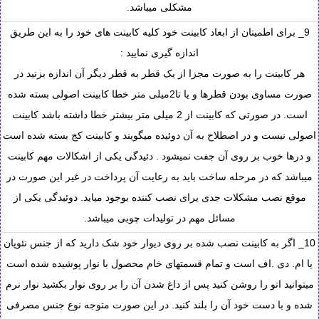
مشکلی میباشد.
9_ برای اطمینان از ابعاد کابینت خود کلیه کابینت های خود را به این طریق
اندازه گیری نمایید :
هر کابینت را به صورت مجزا از یک قطر به قطر دیگر آن اندازه بزنید در
صورت مساوی بودن قطرها و یا تا2میلی متر خطا کابینت اصولی بسته شده
است. در صورتی که کابینت از 2 میلی متر بیشتر خطا داشته باشد کابینت
اصولی نیست و در اصطلاح به آن دوئیده میگویند و کابینت کج بسته شده است
و درها خوب بر روی آن جفت نمیشود . دئیدگی یکی از اشکالات مهم کابینت
میباشد که در مرحله ساخت باید به رعایت آن پرداخت در غیر این صورت در
موقع نصب مشکلات جدی یرای نصب کننده بوجود میاید. دوئیدگی یکی از
مسائل مهم در تولیدات چوبی میباشد.
10_ اگر به کابینت نصب شده بر روی دیوار خود شک دارید که از جنس نئوپان
یا ام. دی .اف است و تمام قسمتهای خام محصول با نوار پوشیده شده است
میتوانید اتو را روشن کنید پس از داغ شدن آن را بر روی نوار بکشید نوار نرم
شده و با دست خود آن را بلند کنید. در این صورت متوجه نوع جنس مصرفی