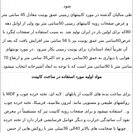
شود.
طی سالیان گذشته در مورد کابینتهای زمینی عمق یونیت معادل 45 سانتی متر
و عرض صفحات رویه کابینتهای زمینی 50سانتی متر بود ولی از اوایل دهه
80که برای اولین بار در ایران تولید شد. به سبب استفاده ار صفحات لبگرد با
عرض60سانتی متر عمق یونیت نیز تا 56 سانتی متر افزایش یافت که بعد از
آن تقریباً ابعاد استاندارد برای یونیت زمینی بکار میرود . در مورد یونیتهای
هوایی یا دیواری به عمق 30سانتی متر و حد اکثر35 سانتی متر و ارتفاع 70
سانتی متر تا 90سانتی متر است که با توجه به ابعاد آشپزخانه انتخاب میشود .
مواد اولیه مورد استفاده در ساخت کابینت
برای ساخت بدنه های کابینت از پانلهای : لایه ای، تخته خرده چوب و MDF با
روکشهای طبیعی و مصنویی مانند: لترون ملامینه، فرمیکا، تخته خرده چوب
و... استفاده میشود و برای صفحات رویه کابینت نیز که مستقیماً در معرض
نفوذ آب سائیدگی حرارت و دیگر عوامل فرسایشی قرار دارد از تخته خرده
چوبها با ضخامت های بالاتر 40الی 36میلی متر با روکش هایی از جنس