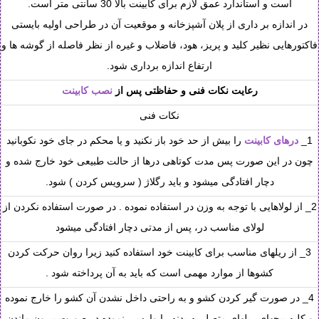
است و استاندارد عمق لازم برای کابینت بالا 30 سانتی متر است.
در اندازه بر داری از پلان آشپزخانه و موقعیت آن در طراحی اولیه بایستی
فاکتورهایی نظیر کلید و پریز، هود، فاضلاب و غیره از نظر فاصله از گوشه ها و
ارتفاع اندازه برداری شود.
رعایت نکات فنی و حفاظتی پس از
نصب کابینت
نکات فنی
1_
درهای کابینت
را بیش از حد خود باز نکنید و یا محکم در جای خود نکوبانید
چون در این صورت پس مدت کوتاهی درها از حالت طبیعی خود خارج شده و
دچار افتادگی میشود و باید رگلاژ ( سرویس کردن ) شود.
2_ از لولاهایی با توجه به وزن در استفاده نموده . در صورت استفاده نکردن از
لولای مناسب در، پس از مدتی دچار افتادگی میشود
3_ از ریلهای مناسب برای کابینت خود استفاده کنید زیرا روان حرکت کردن
کشوها از موارد مهمی است که باید به آن پرداخته شود .
4_ در صورت گیر کردن کشو و به راحتی داخل نشدن آن کشو را خارج نموده
و کلیه پیچهای ریلهای متصل به بدنه را وارسی نموده در صورت بیرون ماندن