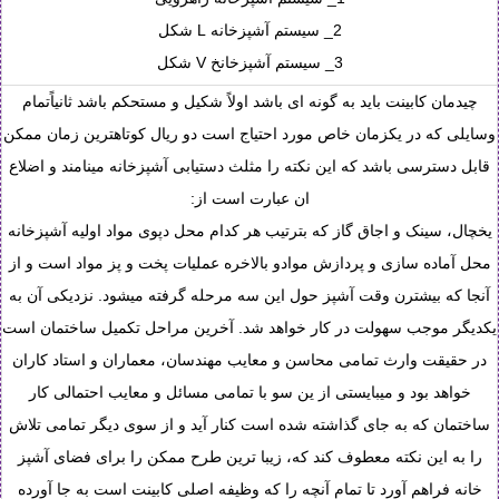
2_ سیستم آشپزخانه L شکل
3_ سیستم آشپزخانخ V شکل
چیدمان کابینت باید به گونه ای باشد اولاً شکیل و مستحکم باشد ثانیاًتمام
وسایلی که در یکزمان خاص مورد احتیاج است دو ریال کوتاهترین زمان ممکن
قابل دسترسی باشد که این نکته را مثلث دستیابی آشپزخانه مینامند و اضلاع
ان عبارت است از:
یخچال، سینک و اجاق گاز که بترتیب هر کدام محل دپوی مواد اولیه آشپزخانه
محل آماده سازی و پردازش موادو بالاخره عملیات پخت و پز مواد است و از
آنجا که بیشترن وقت آشپز حول این سه مرحله گرفته میشود. نزدیکی آن به
یکدیگر موجب سهولت در کار خواهد شد. آخرین مراحل تکمیل ساختمان است
در حقیقت وارث تمامی محاسن و معایب مهندسان، معماران و استاد کاران
خواهد بود و میبایستی از ین سو با تمامی مسائل و معایب احتمالی کار
ساختمان که به جای گذاشته شده است کنار آید و از سوی دیگر تمامی تلاش
را به این نکته معطوف کند که، زیبا ترین طرح ممکن را برای فضای آشپز
خانه فراهم آورد تا تمام آنچه را که وظیفه اصلی کابینت است به جا آورده