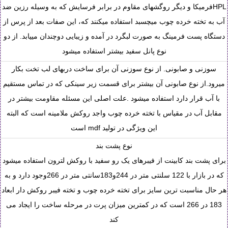
HPLفرمیکا و دیگر روگشهای مقاوم در برابر فرسایش که به وسیله رزین ضد
آب به تخته خرده چوب میچسبد استفاده میکنند که، این صفات بعد از پرس از
دستگاه پست فرمینگ به صورت لبگرد در آمده و زیبایی دوچندان مییابد. از دو
نوع پانل سفید بیشتر استفاده میشود
سوزنی و صابونی. از نوع سوزنی آن برای ساخت دربهای لب تخت بکار
میرود.از نوع صابونی آن بیشتر برای قسمت زیر سینکی که در تماس مستقیم
با آب قرار دارد استفاده میشود .علت اصلی این مسئله مقاومت بیشتر در
مقابل آب در مقیاس با تخته خرده چوب واجد روکش ملامینه است که البته
این ویژگی در تولید mdf است
نوع پشت بند
برای پشت بند کابینت از فیبرهای یک رو سفید با روکش لترون استفاده میشود
که در بازار با 122 سلنتی متر در 244و183سانتی متر در 266وجود دارد و به
هر حال مناسبت ترین سایز برای تخته خرده چوب و تخته فیبر روکش دار ابعاد
183 در 266 است که در کمترین میزان پرت در مرحله ساخت را ایجاد می
کند