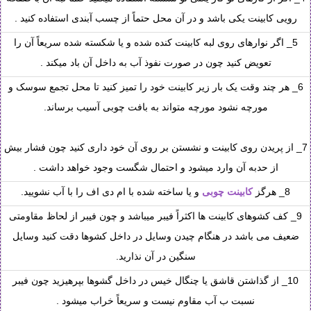
رویی کابینت یکی باشد و در آن محل حتماً از چسب آبندی استفاده کنید .
5_ اگر نوارهای روی لبه کابینت کنده شده و یا شکسته شده سریعاً آن را
تعویض کنید چون در صورت نفوذ آب به داخل آن باد میکند .
6_ هر چند وقت یک بار زیر کابینت خود را تمیز کنید تا محل تجمع سوسک و
مورچه نشود مورچه متواند به بافت چوبی آسیب برساند.
7_ از پریدن روی کابینت و نشستن بر روی آن خود داری کنید چون فشار بیش
از حدبه آن وارد میشود و احتمال شگست وجود خواهد داشت .
8_ هرگز
کابینت چوبی
و یا ساخته شده با ام دی اف را با آب نشویید.
9_ کف کشوهای کابینت ها اکثراً فیبر میباشد و چون فیبر از لحاظ مقاومتی
ضعیف می باشد در هنگام چیدن وسایل در داخل کشوها دقت کنید وسایل
سنگین در آن نذارید.
10_ از گذاشتن قاشق یا چنگال خیس در داخل گشوها بپرهیزید چون فیبر
نسبت ب آب مقاوم نیست و سریعاً خراب میشود .